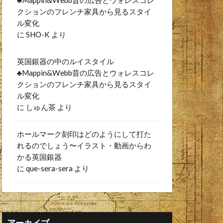
♣︎Mappin&Webb昔の広告とウォレスコレ
クションのフレンチ家具から見るスタイ
ル変化
に
SHO-K
より
英国銀器の中のルイスタイル
♣︎Mappin&Webb昔の広告とウォレスコレ
クションのフレンチ家具から見るスタイ
ル変化
に
しゅん茶
より
ホールマーク刻印はどのようにして打た
れるのでしょう〜イラスト・動画からわ
かる英国銀器
に
que-sera-sera
より