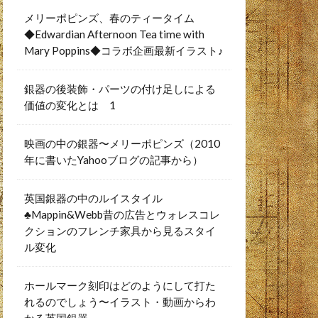
メリーポピンズ、春のティータイム
◆Edwardian Afternoon Tea time with
Mary Poppins◆コラボ企画最新イラスト♪
銀器の後装飾・パーツの付け足しによる
価値の変化とは 1
映画の中の銀器〜メリーポピンズ（2010
年に書いたYahooブログの記事から）
英国銀器の中のルイスタイル
♣︎Mappin&Webb昔の広告とウォレスコレ
クションのフレンチ家具から見るスタイ
ル変化
ホールマーク刻印はどのようにして打た
れるのでしょう〜イラスト・動画からわ