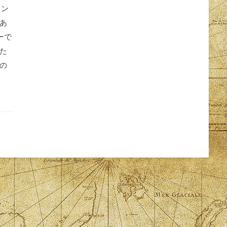
イン
あ
ーで
た
の