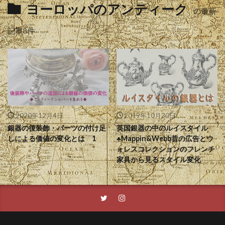
ヨーロッパのアンティーク
の最新
記事8件
2020年12月4日
2019年10月30日
銀器の後装飾・パーツの付け足
英国銀器の中のルイスタイル
しによる価値の変化とは 1
♣︎Mappin&Webb昔の広告とウ
ォレスコレクションのフレンチ
家具から見るスタイル変化