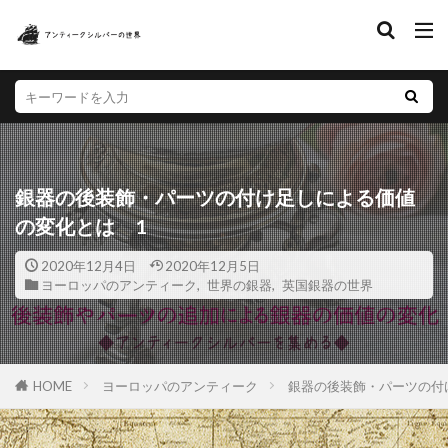
キーワード
ティーポット
ヴィクトリア女王
ホールマーク
銀器の後装飾・パーツの付け足しによる価値
の変化とは 1
2020年12月4日
2020年12月5日
ヨーロッパのアンティーク
,
世界の銀器
,
英国銀器の世界
ヨーロッパのアンティーク
銀器の後装飾・パーツの付
HOME