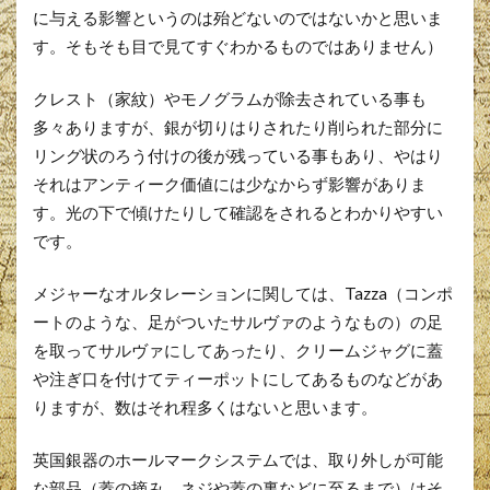
に与える影響というのは殆どないのではないかと思いま
す。そもそも目で見てすぐわかるものではありません）
クレスト（家紋）やモノグラムが除去されている事も
多々ありますが、銀が切りはりされたり削られた部分に
リング状のろう付けの後が残っている事もあり、やはり
それはアンティーク価値には少なからず影響がありま
す。光の下で傾けたりして確認をされるとわかりやすい
です。
メジャーなオルタレーションに関しては、Tazza（コンポ
ートのような、足がついたサルヴァのようなもの）の足
を取ってサルヴァにしてあったり、クリームジャグに蓋
や注ぎ口を付けてティーポットにしてあるものなどがあ
りますが、数はそれ程多くはないと思います。
英国銀器のホールマークシステムでは、取り外しが可能
な部品（蓋の摘み、ネジや蓋の裏などに至るまで）はそ