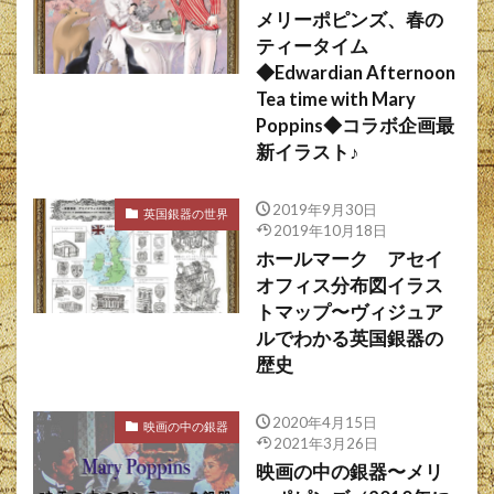
メリーポピンズ、春の
ティータイム
◆Edwardian Afternoon
Tea time with Mary
Poppins◆コラボ企画最
新イラスト♪
2019年9月30日
英国銀器の世界
2019年10月18日
ホールマーク アセイ
オフィス分布図イラス
トマップ〜ヴィジュア
ルでわかる英国銀器の
歴史
2020年4月15日
映画の中の銀器
2021年3月26日
映画の中の銀器〜メリ